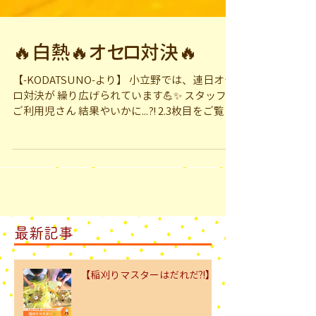
🔥白熱🔥オセロ対決🔥
【-KODATSUNO-より】 小立野では、連日オセ
ロ対決が 繰り広げられています💪✨ スタッフ🆚
ご利用児さん 結果やいかに...⁈ 2.3枚目をご覧く
ださい😂✊ 多い方がご利用さんです！(笑) 強
い！強い！強すぎるー！！！...
最新記事
【稲刈りマスターはだれだ⁈】