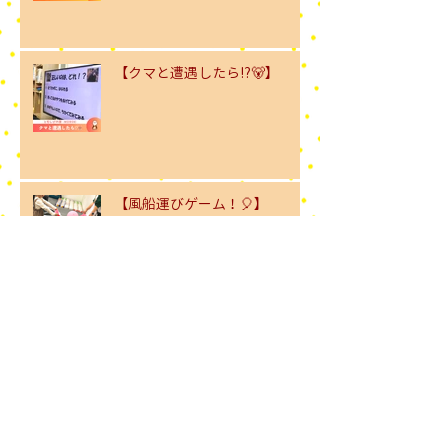
【クマと遭遇したら⁉︎🐻】
【風船運びゲーム！🎈】
【パーティに向けて...🎃】