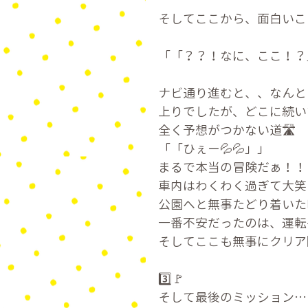
そしてここから、面白いこ
「「？？！なに、ここ！？
ナビ通り進むと、、なんと
上りでしたが、どこに続い
全く予想がつかない道🛣
「「ひぇー💦💦」」
まるで本当の冒険だぁ！！
車内はわくわく過ぎて大笑い
公園へと無事たどり着いた
一番不安だったのは、運転手
そしてここも無事にクリア
3️⃣🚩
そして最後のミッション…