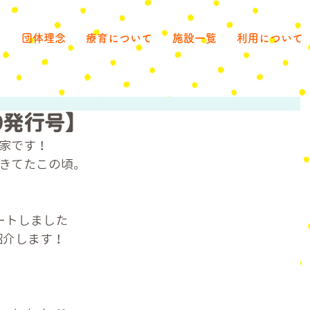
ム
団体理念
療育について
施設一覧
利用について
9発行号】
の家です！
きてたこの頃。
ートしました
紹介します！