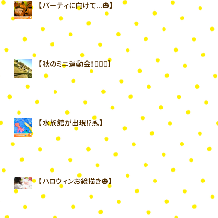
【パーティに向けて...🎃】
【秋のミニ運動会！🏃🏻‍♀️】
【水族館が出現⁉︎🐬】
【ハロウィンお絵描き🎃】