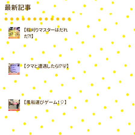
最新記事
【稲刈りマスターはだれ
だ⁈】
【クマと遭遇したら⁉︎🐻】
【風船運びゲーム！🎈】