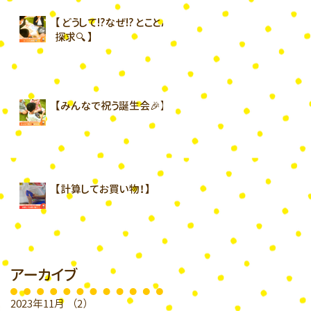
【 どうして⁉︎なぜ⁉︎ とことん
探求🔍 】
【みんなで祝う誕生会🎉】
【計算してお買い物！】
アーカイブ
2023年11月
（2）
2件の記事