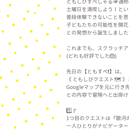
ともしびすぺしゃる☞通称
土曜日を満喫しよう！とい
普段体験できないことを思
子どもたちの可能性を開花
との発想から誕生しました
これまでも、スクラッチア
(どれも好評でした🙆)
先日の【ともすぺ❗】は、
《 ともしびクエスト🗺 
Googleマップを元に行
との内容で冒険へと出掛け
1️⃣🚩
1つ目のクエストは『銀河
一人ひとりがナビゲーター