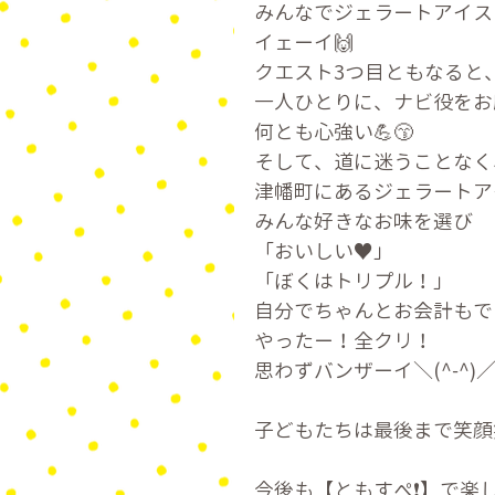
みんなでジェラートアイス
イェーイ🙌
クエスト3つ目ともなると
一人ひとりに、ナビ役をお
何とも心強い💪😙
そして、道に迷うことなく
津幡町にあるジェラートア
みんな好きなお味を選び
「おいしい♥️」
「ぼくはトリプル！」
自分でちゃんとお会計もで
やったー！全クリ！
思わずバンザーイ＼(^-^)
子どもたちは最後まで笑顔
今後も【ともすぺ❗】で楽