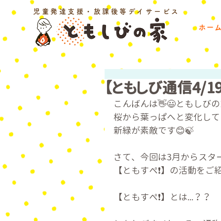
児童発達支援・放課後等デイサービス
ホー
【ともしび通信4/1
こんばんは👋😃ともしび
桜から葉っぱへと変化して
新緑が素敵です😊🍃
さて、今回は3月からスタ
【ともすぺ❗】の活動をご
【ともすぺ❗️】とは...？？